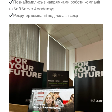
Познайомились з напрямками роботи компанії
та SoftServe Academy;
Рекрутер компанії поділилася секр