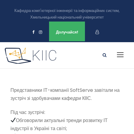
Кафедра комп'ютерної інженерії та інформаційних систем,
Хмельницький національний університет
Ми є в
Долучайся!
Представники ІТ-компанії SoftServe завітали на
зустріч зі здобувачами кафедри КІІС.
Під час зустрічі:
Обговорили актуальні тренди розвитку ІТ
індустрії в Україні та світі;