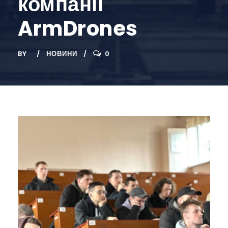
компанії
ArmDrones
BY
НОВИНИ
0