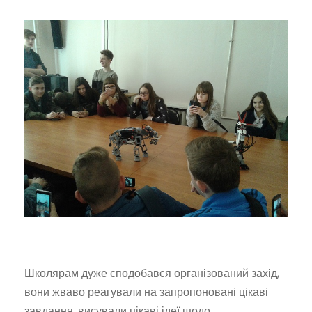
Школярам дуже сподобався організований захід,
вони жваво реагували на запропоновані цікаві
завдання, висували цікаві ідеї щодо