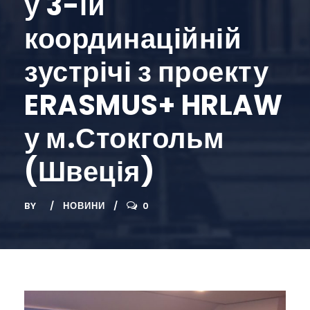
у 3-ій
координаційній
зустрічі з проекту
ERASMUS+ HRLAW
у м.Стокгольм
(Швеція)
BY
НОВИНИ
0