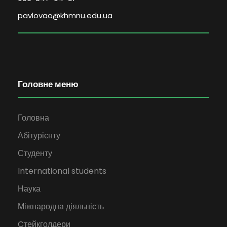
pavlovao@khmnu.edu.ua
Головне меню
Головна
Абітурієнту
Студенту
International students
Наука
Міжнародна діяльність
Cтейкголдери