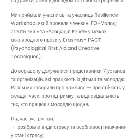
підтримки, обміну досвідом та глибокої рефлексії.
Ми приймали учасників та учасниць Resilience
Workshop, який провели членкині ГО «Молоді
агенти змін» та «Асоціація Кебет» у межах
міжнародного проєкту Erasmus+ PACT
(Psychological First Aid and Creative
Techniques).
До воркшопу долучилися представники 7 установ
та організацій, які працюють із дітьми та молоддю.
Разом ми говорили про важливе — про стійкість у
складні часи, про підтримку та відповідальність
тих, хто працює з молоддю щодня.
Під час зустрічі ми:
розібрали види стресу та особливості навчання
у стані стресу;