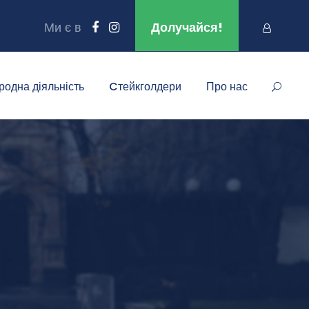
Ми є в
Долучайся!
родна діяльність
Cтейкголдери
Про нас