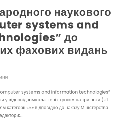
ародного наукового
uter systems and
hnologies” до
вих фахових видань
ИНИ
Computer systems and information technologies”
 у відповідному кластері строком на три роки (з 1
м категорії «Б» відповідно до наказу Міністерства
дактори:...