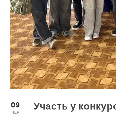
Участь у конкурс
09
ЧЕР