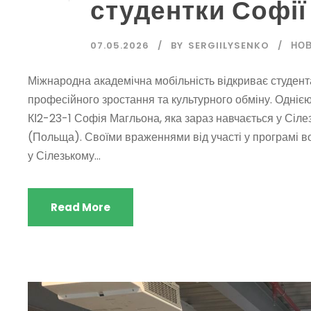
студентки Софі
07.05.2026
BY
SERGIILYSENKO
НО
Міжнародна академічна мобільність відкриває студент
професійного зростання та культурного обміну. Одніє
КІ2-23-1 Софія Магльона, яка зараз навчається у Сілез
(Польща). Своїми враженнями від участі у програмі во
у Сілезькому...
Read More