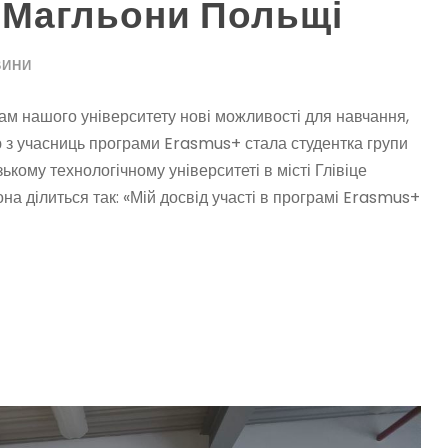
ї Магльони Польщі
ВИНИ
ам нашого університету нові можливості для навчання,
ю з учасниць програми Erasmus+ стала студентка групи
ькому технологічному університеті в місті Глівіце
на ділиться так: «Мій досвід участі в програмі Erasmus+