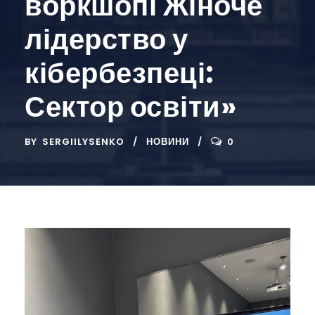
воркшопі Жіноче
лідерство у
кібербезпеці:
Сектор освіти»
BY
SERGIILYSENKO
НОВИНИ
0