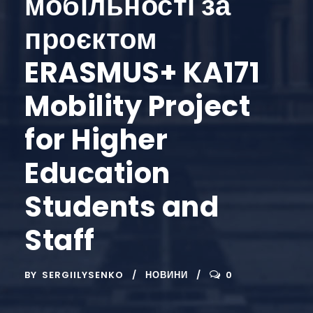
мобільності за
проєктом
ERASMUS+ KA171
Mobility Project
for Higher
Education
Students and
Staff
BY
SERGIILYSENKO
НОВИНИ
0