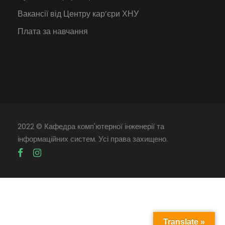
Вакансії від Центру кар’єри ХНУ
Плата за навчання
2022 © Кафедра комп'ютерної інженерії та
інформаційних систем. Усі права захищено.
Translate »