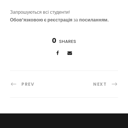
Запрошуються всі студенти!
Обов’язковою є реєстрація
за
посиланням.
0
SHARES
PREV
NEXT