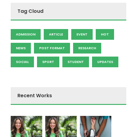
Tag Cloud
ADMISSION
ARTICLE
EVENT
HOT
NEWS
POST FORMAT
RESEARCH
SOCIAL
SPORT
STUDENT
UPDATES
Recent Works