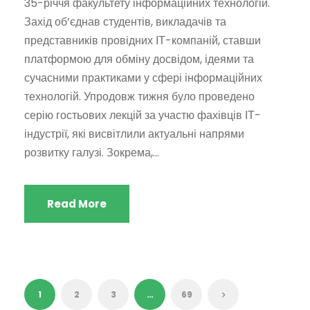
35-річчя факультету інформаційних технологій.
Захід об’єднав студентів, викладачів та
представників провідних ІТ-компаній, ставши
платформою для обміну досвідом, ідеями та
сучасними практиками у сфері інформаційних
технологій. Упродовж тижня було проведено
серію гостьових лекцій за участю фахівців ІТ-
індустрії, які висвітлили актуальні напрями
розвитку галузі. Зокрема,...
Read More
1
2
3
…
69