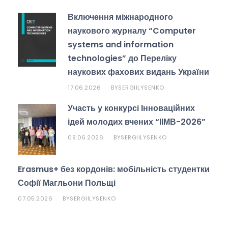
Включення міжнародного
наукового журналу “Computer
systems and information
technologies” до Переліку
наукових фахових видань України
17.06.2026
SERGIILYSENKO
BY
Участь у конкурсі Інноваційних
ідей молодих вчених “ІІМВ-2026”
09.06.2026
SERGIILYSENKO
BY
Erasmus+ без кордонів: мобільність студентки
Софії Магльони Польщі
07.05.2026
SERGIILYSENKO
BY