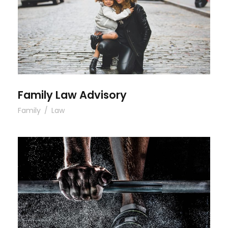
Family Law Advisory
Family
/
Law
Free Training For Senior