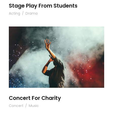
Stage Play From Students
Acting
/
Drama
Concert For Charity
Concert For Charity
Concert
/
Music