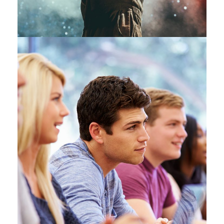
Free Tuition From Prof.
Smith
Study
/
Tuition