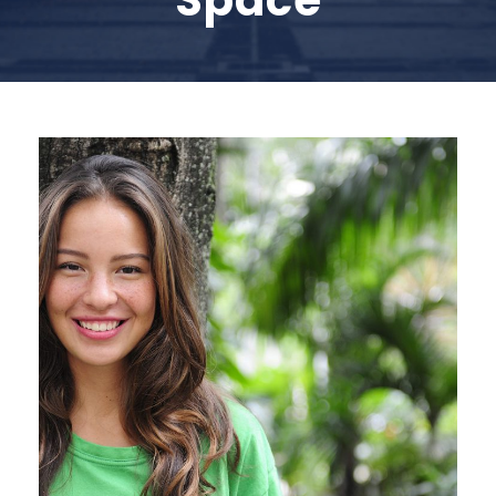
Charity & Voluntary For
Social
Charity
/
Social