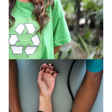
Social
Charity
/
Social