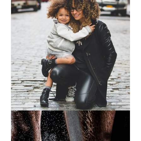
Family Law Advisory
Family
/
Law