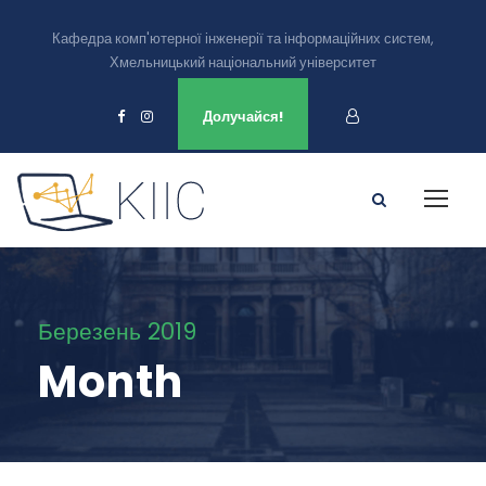
Кафедра комп'ютерної інженерії та інформаційних систем,
Хмельницький національний університет
Ми є в
Долучайся!
Березень 2019
Month