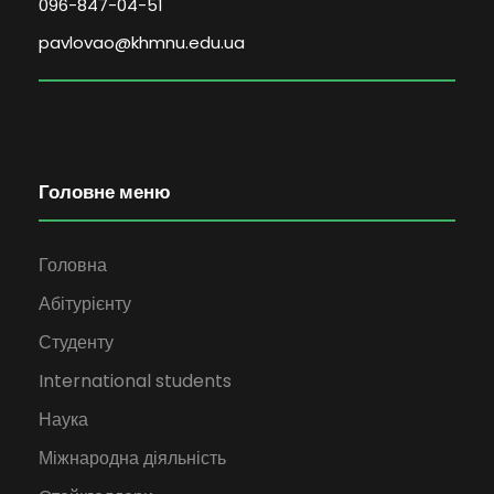
096-847-04-51
pavlovao@khmnu.edu.ua
Головне меню
Головна
Абітурієнту
Студенту
International students
Наука
Міжнародна діяльність