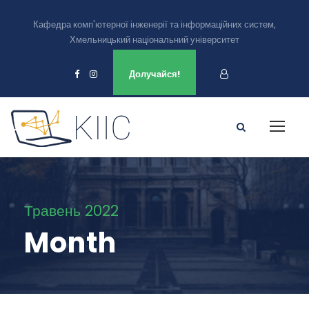
Кафедра комп'ютерної інженерії та інформаційних систем,
Хмельницький національний університет
Ми є в
Долучайся!
Травень 2022
Month