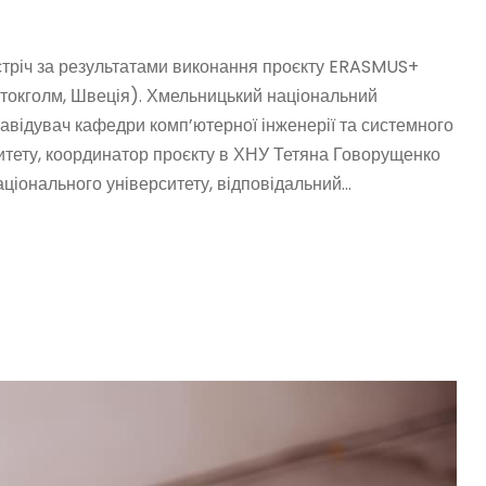
стріч за результатами виконання проєкту ERASMUS+
Стокголм, Швеція). Хмельницький національний
., завідувач кафедри комп’ютерної інженерії та системного
тету, координатор проєкту в ХНУ Тетяна Говорущенко
ціонального університету, відповідальний...