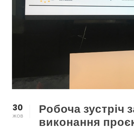
Робоча зустріч 
30
ЖОВ
виконання про