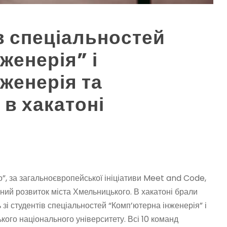
в спеціальностей
женерія” і
женерія та
в хакатоні
о”, за загальноєвропейської ініціативи Meet and Code,
ий розвиток міста Хмельницького. В хакатоні брали
ь зі студентів спеціальностей “Комп’ютерна інженерія” і
ого національного університету. Всі 10 команд