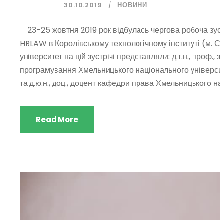
30.10.2019
НОВИНИ
23-25 жовтня 2019 рок відбулась чергова робоча зу
HRLAW в Королівському технологічному інституті (м. 
університет на цій зустрічі представляли: д.т.н., проф
програмування Хмельницького національного універси
та д.ю.н., доц., доцент кафедри права Хмельницького на
Read More