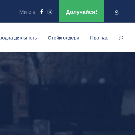
Ми є в
Долучайся!
родна діяльність
Cтейкголдери
Про нас