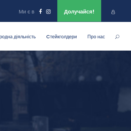
Ми є в
Долучайся!
родна діяльність
Cтейкголдери
Про нас