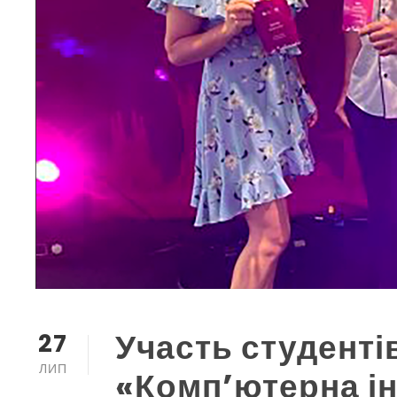
Участь студенті
27
ЛИП
«Комп’ютерна ін