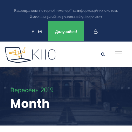
Кафедра комп'ютерної інженерії та інформаційних систем,
Хмельницький національний університет
Ми є в
Долучайся!
Вересень 2019
Month