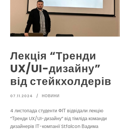
Лекція “Тренди
UX/UI-дизайну”
від стейкхолдерів
07.11.2024
НОВИНИ
4 листопада студенти ФІТ відвідали лекцію
“Тренди UX/UI-дизайну” від тімліда команди
дизайнерів ІТ-компанії Stfalcon Вадима