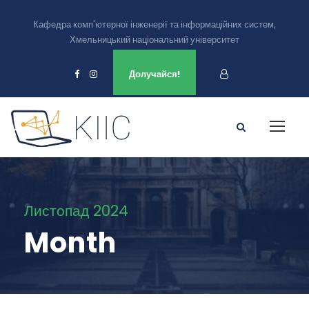
Кафедра комп'ютерної інженерії та інформаційних систем,
Хмельницький національний університет
Ми є в
Долучайся!
Листопад 2024
Month