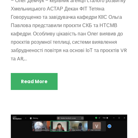
– Олег Демчук – керівник агенції сталого розвитку
Хмельницького АСТАР Декан ФІТ Тетяна
Говорущенко та завідувачка кафедри КІІС Ольга
Павлова представили проєкти СКБ та НТСМВ
кафедри. Особливу цікавість пан Олег виявив до
проєктів розумної теплиці, системи виявлення
забрудненості повітря на основі ІоТ та проєктів VR
та AR,...
Read More