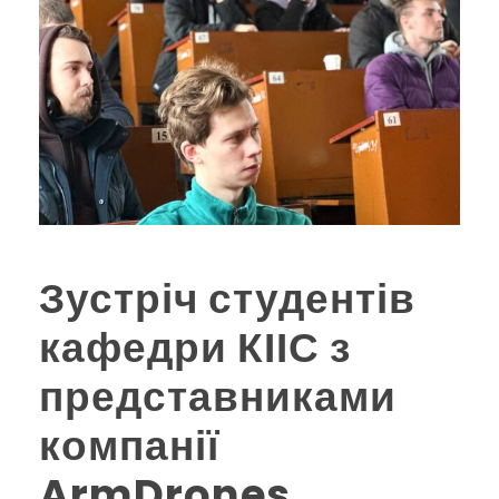
Зустріч студентів
кафедри КІІС з
представниками
компанії
ArmDrones