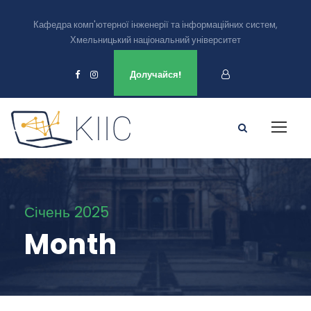
Кафедра комп'ютерної інженерії та інформаційних систем,
Хмельницький національний університет
Ми є в
Долучайся!
Січень 2025
Month