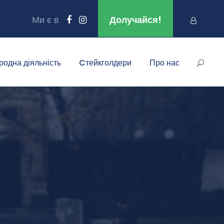
Ми є в
Долучайся!
родна діяльність
Cтейкголдери
Про нас