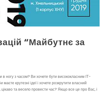
ацій “Майбутнє за
ти в ногу з часом? Ви хочете бути висококласним ІТ-
 маєте крутезні ідеї і хочете розкрутити власний
 цікаво та весело провести час? Якщо все це про Вас, і