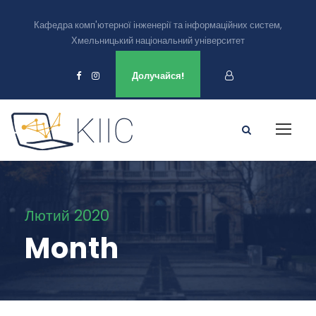
Кафедра комп'ютерної інженерії та інформаційних систем,
Хмельницький національний університет
Ми є в
Долучайся!
Лютий 2020
Month