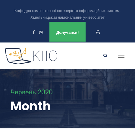
Кафедра комп'ютерної інженерії та інформаційних систем,
Хмельницький національний університет
Ми є в
Долучайся!
Червень 2020
Month