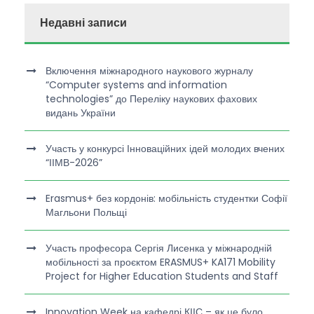
Недавні записи
Включення міжнародного наукового журналу
“Computer systems and information
technologies” до Переліку наукових фахових
видань України
Участь у конкурсі Інноваційних ідей молодих вчених
“ІІМВ-2026”
Erasmus+ без кордонів: мобільність студентки Софії
Магльони Польщі
Участь професора Сергія Лисенка у міжнародній
мобільності за проєктом ERASMUS+ KA171 Mobility
Project for Higher Education Students and Staff
Innovation Week на кафедрі КІІС – як це було