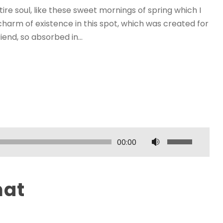
re soul, like these sweet mornings of spring which I
charm of existence in this spot, which was created for
iend, so absorbed in...
В
00:00
и
к
о
mat
р
и
с