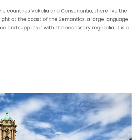
т
he countries Vokalia and Consonantia, there live the
о
right at the coast of the Semantics, a large language
в
 and supplies it with the necessary regelialia. It is a
у
й
т
е
к
л
а
в
і
ш
і
з
і