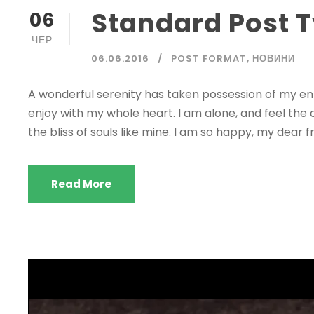
Standard Post 
06
ЧЕР
06.06.2016
POST FORMAT
,
НОВИНИ
A wonderful serenity has taken possession of my enti
enjoy with my whole heart. I am alone, and feel the 
the bliss of souls like mine. I am so happy, my dear fr
Read More