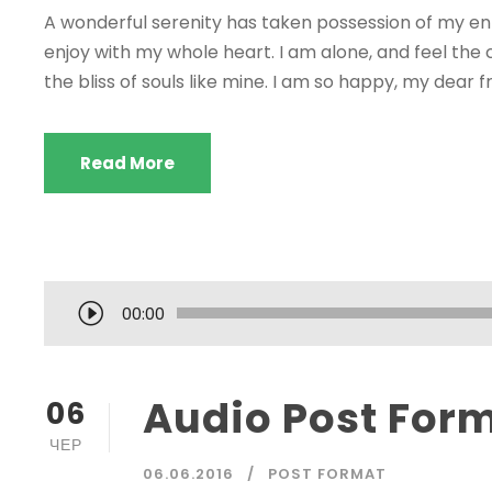
A wonderful serenity has taken possession of my enti
enjoy with my whole heart. I am alone, and feel the 
the bliss of souls like mine. I am so happy, my dear fr
Read More
А
00:00
у
д
і
Audio Post For
06
о
ЧЕР
п
06.06.2016
POST FORMAT
р