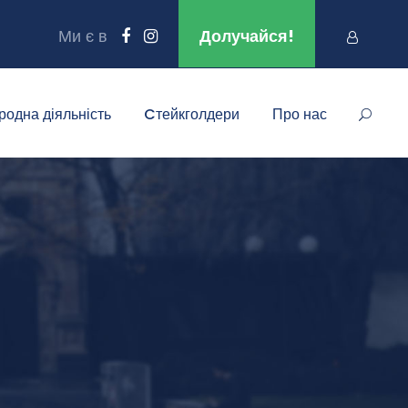
Ми є в
Долучайся!
родна діяльність
Cтейкголдери
Про нас