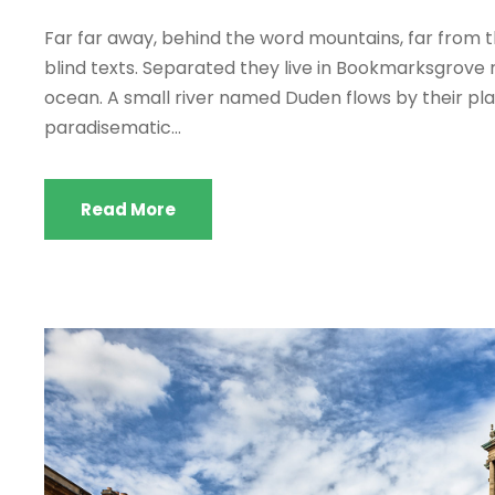
о
Far far away, behind the word mountains, far from t
г
blind texts. Separated they live in Bookmarksgrove 
р
ocean. A small river named Duden flows by their place
а
paradisematic...
в
а
ч
Read More