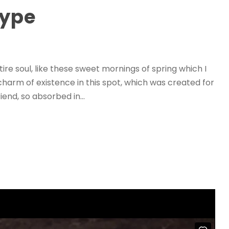
Type
и
з
д
л
я
re soul, like these sweet mornings of spring which I
з
charm of existence in this spot, which was created for
б
iend, so absorbed in...
і
л
ь
ш
е
н
н
я
ч