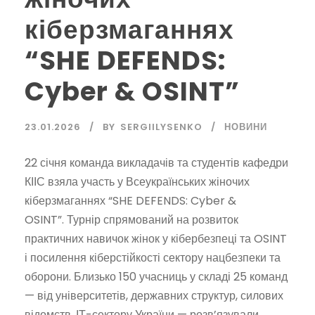
кіберзмаганнях
“SHE DEFENDS:
Cyber & OSINT”
23.01.2026
BY
SERGIILYSENKO
НОВИНИ
22 січня команда викладачів та студентів кафедри
КІІС взяла участь у Всеукраїнських жіночих
кіберзмаганнях “SHE DEFENDS: Cyber &
OSINT”. Турнір спрямований на розвиток
практичних навичок жінок у кібербезпеці та OSINT
і посилення кіберстійкості сектору нацбезпеки та
оборони. Близько 150 учасниць у складі 25 команд
— від університетів, державних структур, силових
відомств, ІТ-сектору України — розв’язували