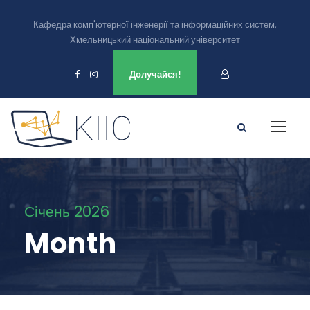
Кафедра комп'ютерної інженерії та інформаційних систем,
Хмельницький національний університет
Ми є в
Долучайся!
Січень 2026
Month