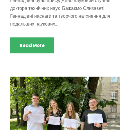
Геннадіївні було присуджено науковий ступінь
доктора технічних наук Бажаємо Єлизаветі
Геннадівні наснаги та творчого натхнення для
подальших наукових...
Read More