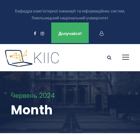
Кафедра комп'ютерної інженерії та інформаційних систем,
Хмельницький національний університет
Ми є в
Долучайся!
Червень 2024
Month