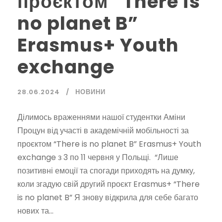
проєктом “There is
no planet B”
Erasmus+ Youth
exchange
28.06.2024
НОВИНИ
Ділимось враженнями нашої студентки Аміни
Процун від участі в академічній мобільності за
проєктом “There is no planet B” Erasmus+ Youth
exchange з 3 по 11 червня у Польщі. “Лише
позитивні емоції та спогади приходять на думку,
коли згадую свій другий проєкт Erasmus+ “There
is no planet B” Я знову відкрила для себе багато
нових та...