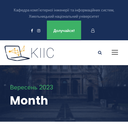
Кафедра комп'ютерної інженерії та інформаційних систем,
Хмельницький національний університет
Ми є в
Долучайся!
Вересень 2023
Month