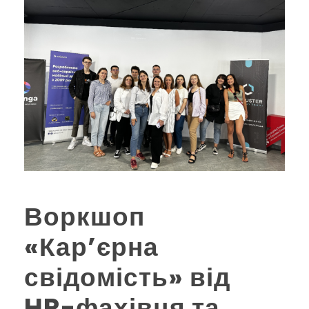
Воркшоп
«Кар’єрна
свідомість» від
HR-фахівця та