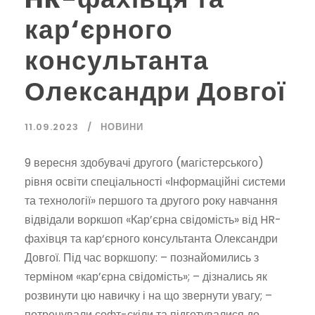
кар‘єрного
консультанта
Олександри Довгої
11.09.2023
НОВИНИ
9 вересня здобувачі другого (магістерського)
рівня освіти спеціальності «Інформаційні системи
та технології» першого та другого року навчання
відвідали воркшоп «Кар’єрна свідомість» від HR-
фахівця та кар‘єрного консультанта Олександри
Довгої. Під час воркшопу: – познайомились з
терміном «кар’єрна свідомість»; – дізнались як
розвинути цю навичку і на що звернути увагу; –
потренували софт-скіли та підготувалися до