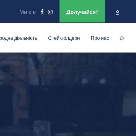
Ми є в
Долучайся!
родна діяльність
Cтейкголдери
Про нас