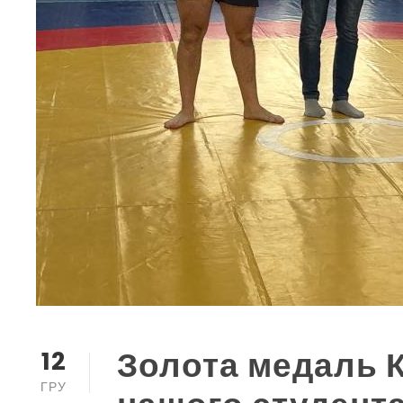
Золота медаль К
12
ГРУ