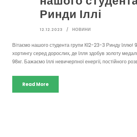
нашого студента
Ринди Іллі
12.12.2023
НОВИНИ
Вітаємо нашого студента групи КІ2-23-3 Ринду Іллю! 9-
хортингу серед дорослих, де Ілля здобув золоту медаль
98кг. Бажаємо Іллі невичерпної енергії, постійного ро
Read More