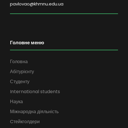
pavlovao@khmnu.edu.ua
Головне меню
Головна
Абітурієнту
Студенту
International students
Наука
Міжнародна діяльність
Cтейкголдери