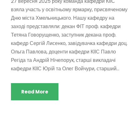
27 вересня 2025 року команда кафедри КІІС
взяла участь у освітньому ярмарку, присвяченому
Дню міста Хмельницького. Нашу кафедру на
заході представляли: декан ФІТ проф. кафедри
Тетяна Говорущенко, заступник декана проф.
кафедр Сергій Лисенко, завідувачка кафедри доц.
Ольга Павлова, доценти кафедри КІІС Павло
Регіда та Андрій Нічепорук, старші викладачі
кафедри КІІС Юрій та Олег Войчури, старший...
Read More